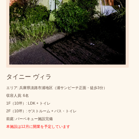
タイニー ヴィラ
エリア: 兵庫県淡路市浦地区（浦サンビーチ正面・徒歩3分）
収容人員: 6名
1F（10坪）: LDK + トイレ
2F（10坪）: ゲストルーム + バス・トイレ
前庭: バーベキュー施設完備
本施設は12月に開業を予定しています