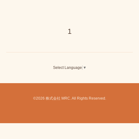
1
Select Language
▼
©2026
株式会社 MRC
. All Rights Reserved.